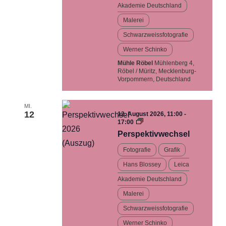
Akademie Deutschland
Malerei
Schwarzweissfotografie
Werner Schinko
Mühle Röbel
Mühlenberg 4,
Röbel / Müritz, Mecklenburg-
Vorpommern, Deutschland
MI.
12
12. August 2026, 11:00
-
Perspektivwechsel…
17:00
Ausstellung
Perspektivwechsel
Fotografie
Grafik
Hans Blossey
Leica
Akademie Deutschland
Malerei
Schwarzweissfotografie
Werner Schinko