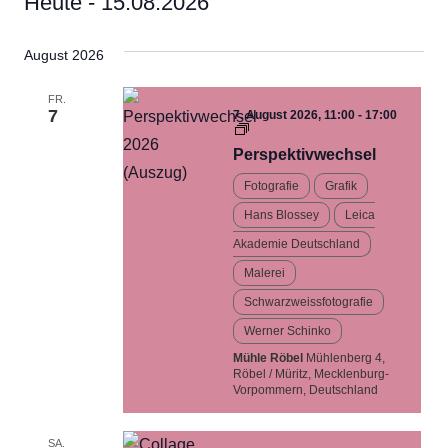
Heute
 - 
15.08.2026
Datum
August 2026
wählen.
FR.
7
7. August 2026, 11:00
-
17:00
Perspektivwechsel…
Ausstellung
Perspektivwechsel
Fotografie
Grafik
Hans Blossey
Leica
Akademie Deutschland
Malerei
Schwarzweissfotografie
Werner Schinko
Mühle Röbel
Mühlenberg 4,
Röbel / Müritz, Mecklenburg-
Vorpommern, Deutschland
SA.