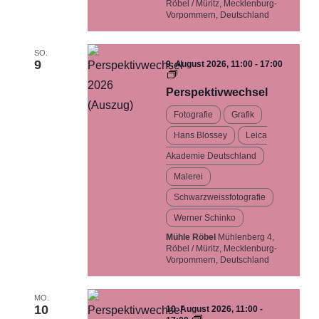
Röbel / Müritz, Mecklenburg-
Vorpommern, Deutschland
SO.
9
9. August 2026, 11:00
-
17:00
Perspektivwechsel…
Ausstellung
Perspektivwechsel
Fotografie
Grafik
Hans Blossey
Leica
Akademie Deutschland
Malerei
Schwarzweissfotografie
Werner Schinko
Mühle Röbel
Mühlenberg 4,
Röbel / Müritz, Mecklenburg-
Vorpommern, Deutschland
MO.
10
10. August 2026, 11:00
-