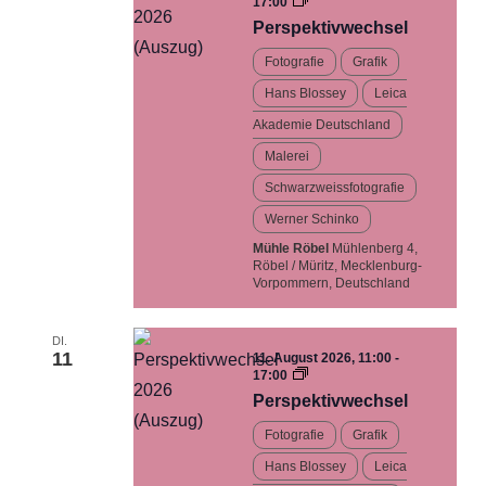
Perspektivwechsel…
17:00
Ausstellung
Perspektivwechsel
Fotografie
Grafik
Hans Blossey
Leica
Akademie Deutschland
Malerei
Schwarzweissfotografie
Werner Schinko
Mühle Röbel
Mühlenberg 4,
Röbel / Müritz, Mecklenburg-
Vorpommern, Deutschland
DI.
11
11. August 2026, 11:00
-
Perspektivwechsel…
17:00
Ausstellung
Perspektivwechsel
Fotografie
Grafik
Hans Blossey
Leica