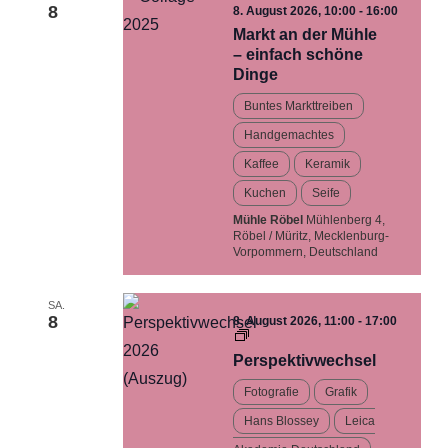
8
8. August 2026, 10:00
-
16:00
Markt an der Mühle
– einfach schöne
Dinge
Buntes Markttreiben
Handgemachtes
Kaffee
Keramik
Kuchen
Seife
Mühle Röbel
Mühlenberg 4,
Röbel / Müritz, Mecklenburg-
Vorpommern, Deutschland
SA.
8
8. August 2026, 11:00
-
17:00
Perspektivwechsel…
Ausstellung
Perspektivwechsel
Fotografie
Grafik
Hans Blossey
Leica