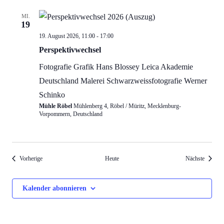
MI.
19
Perspektivwechsel…
19. August 2026, 11:00
-
17:00
Ausstellung
Perspektivwechsel
Fotografie
Grafik
Hans Blossey
Leica Akademie
Deutschland
Malerei
Schwarzweissfotografie
Werner
Schinko
Mühle Röbel
Mühlenberg 4, Röbel / Müritz, Mecklenburg-
Vorpommern, Deutschland
Veranstaltungen
Veranst
Vorherige
Heute
Nächste
Kalender abonnieren