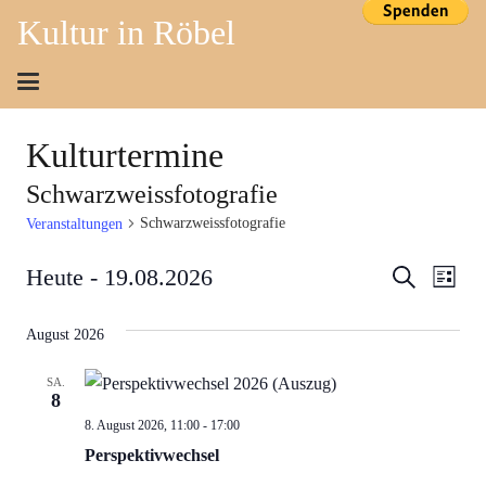
Kultur in Röbel
Kulturtermine
Schwarzweissfotografie
Schwarzweissfotografie
Veranstaltungen
Verans
Ver
Heute
 - 
19.08.2026
Suche
Liste
Ans
Datum
Suche
August 2026
wählen.
Nav
und
SA.
Ansich
8
Perspektivwechsel…
8. August 2026, 11:00
-
17:00
Naviga
Ausstellung
Perspektivwechsel