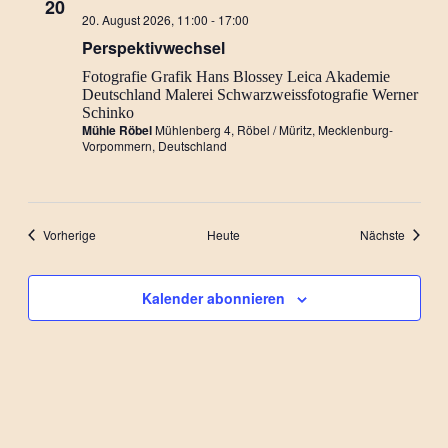
20
Perspektivwechsel…
20. August 2026, 11:00
-
17:00
Ausstellung
Perspektivwechsel
Fotografie
Grafik
Hans Blossey
Leica Akademie
Deutschland
Malerei
Schwarzweissfotografie
Werner
Schinko
Mühle Röbel
Mühlenberg 4, Röbel / Müritz, Mecklenburg-
Vorpommern, Deutschland
Veranstaltungen
Veranst
Vorherige
Heute
Nächste
Kalender abonnieren