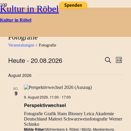
Kultur in Röbel
Kultur in Röbel
Kulturtermine
Fotografie
Veranstaltungen
Fotografie
Heute
 - 
20.08.2026
Verans
Ver
Suche
Liste
Datum
Ans
Suche
wählen.
August 2026
Nav
und
SO.
Ansich
9
Perspektivwechsel…
9. August 2026, 11:00
-
17:00
Ausstellung
Naviga
Perspektivwechsel
Fotografie
Grafik
Hans Blossey
Leica Akademie
Deutschland
Malerei
Schwarzweissfotografie
Werner
Schinko
Mühle Röbel
Mühlenberg 4, Röbel / Müritz, Mecklenburg-