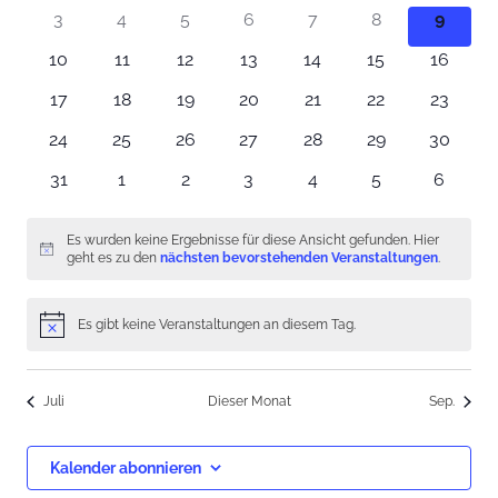
Veranstaltungen
Veranstaltungen
Veranstaltungen
Veranstaltungen
Veranstaltungen
Veranstaltunge
Veranst
Ansic
0
0
0
0
0
0
0
3
4
5
6
7
8
9
Veranstaltungen
Veranstaltungen
Veranstaltungen
Veranstaltungen
Veranstaltungen
Veranstaltungen
Veranstaltunge
Verans
Navig
0
0
0
0
0
0
0
10
11
12
13
14
15
16
Veranstaltungen
Veranstaltungen
Veranstaltungen
Veranstaltungen
Veranstaltungen
Veranstaltunge
Veranst
0
0
0
0
0
0
0
17
18
19
20
21
22
23
Veranstaltungen
Veranstaltungen
Veranstaltungen
Veranstaltungen
Veranstaltungen
Veranstaltunge
Veranst
0
0
0
0
0
0
0
24
25
26
27
28
29
30
Veranstaltungen
Veranstaltungen
Veranstaltungen
Veranstaltungen
Veranstaltungen
Veranstaltunge
Veranst
0
0
0
0
0
0
0
31
1
2
3
4
5
6
Veranstaltungen
Veranstaltungen
Veranstaltungen
Veranstaltungen
Veranstaltungen
Veranstaltunge
Veranst
Es wurden keine Ergebnisse für diese Ansicht gefunden. Hier
Hinweis
geht es zu den
nächsten bevorstehenden Veranstaltungen
.
Es gibt keine Veranstaltungen an diesem Tag.
Hinweis
Juli
Dieser Monat
Sep.
Kalender abonnieren