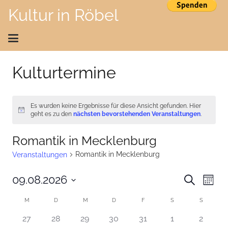
Kultur in Röbel
Kulturtermine
Es wurden keine Ergebnisse für diese Ansicht gefunden. Hier
Hinweis
geht es zu den
nächsten bevorstehenden Veranstaltungen
.
Romantik in Mecklenburg
Romantik in Mecklenburg
Veranstaltungen
Veran
Ve
09.08.2026
Suche
Monat
An
Datum
Such
Kalender
M
MONTAG
D
DIENSTAG
M
MITTWOCH
D
DONNERSTAG
F
FREITAG
S
SAMSTAG
S
SONNTA
wählen.
Na
und
0
0
0
0
0
0
0
27
28
29
30
31
1
2
von