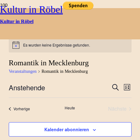
Kultur in Röbel
Kultur in Röbel
Kulturtermine
Es wurden keine Ergebnisse gefunden.
Hinweis
Romantik in Mecklenburg
Veranstaltungen
Romantik in Mecklenburg
Anstehende
Verans
Ver
Suche
Liste
Datum
Ans
Suche
wählen.
Nav
Heute
Nächste
Veranstaltungen
Vorherige
und
Veranstal
Ansich
Kalender abonnieren
Naviga