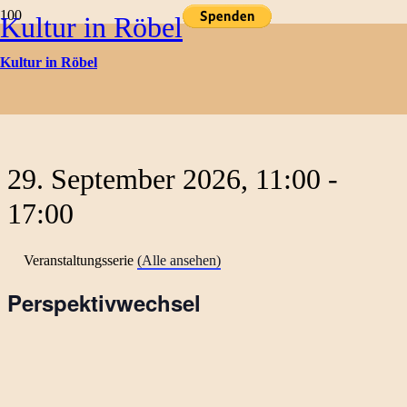
Kultur in Röbel
Kulturtermine
Kultur in Röbel
« Alle Veranstaltungen
29. September 2026, 11:00
-
17:00
Veranstaltungsserie
(Alle ansehen)
Perspektivwechsel