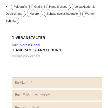
,
,
,
Fotografie
Grafik
Hans Blossey
Leica Akademie
,
,
,
Deutschland
Malerei
Schwarzweissfotografie
Werner
Schinko
VERANSTALTER
Kulturverein Röbel
ANFRAGE / ANMELDUNG