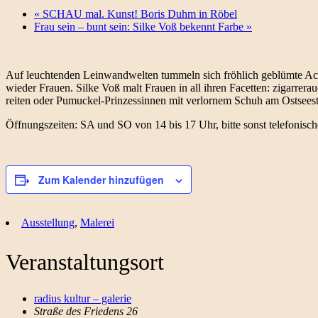
«
SCHAU mal. Kunst! Boris Duhm in Röbel
Frau sein – bunt sein: Silke Voß bekennt Farbe
»
Auf leuchtenden Leinwandwelten tummeln sich fröhlich geblümte Acr
wieder Frauen. Silke Voß malt Frauen in all ihren Facetten: zigarrer
reiten oder Pumuckel-Prinzessinnen mit verlornem Schuh am Ostseest
Öffnungszeiten: SA und SO von 14 bis 17 Uhr, bitte sonst telefonis
Zum Kalender hinzufügen
Ausstellung
,
Malerei
Veranstaltungsort
radius kultur – galerie
Straße des Friedens 26