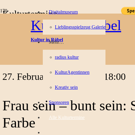
Kulturtermine
Digitalmuseum
Kultur in Röbel
Lieblingsspielzeug Galerie
« Alle Veranstaltungen
Kultur in Röbel
Mehr…
Diese Veranstaltung hat bereits stattgefunden.
radius kultur
Veranstaltungsserie:
Frau sein – bunt sein: Silke Voß bekennt Farb
KulturAgentinnen
27. Februar 2022, 14:00
-
18:00
Kreativ sein
Frau sein – bunt sein:
Sponsoren
Farbe
Alle Kulturtermine