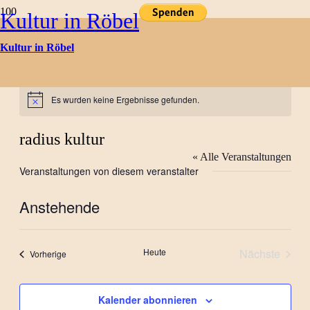
Kultur in Röbel
Kultur in Röbel
Kulturtermine
Es wurden keine Ergebnisse gefunden.
Hinweis
radius kultur
« Alle Veranstaltungen
Veranstaltungen von diesem veranstalter
Anstehende
Datum
wählen.
Heute
Nächste
Veranstaltungen
Vorherige
Veranstal
Kalender abonnieren