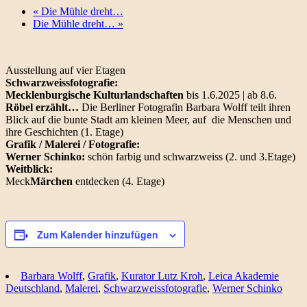
«
Die Mühle dreht…
Die Mühle dreht…
»
Ausstellung auf vier Etagen
Schwarzweissfotografie:
Mecklenburgische Kulturlandschaften
bis 1.6.2025 | ab 8.6.
Röbel erzählt…
Die Berliner Fotografin Barbara Wolff teilt ihren
Blick auf die bunte Stadt am kleinen Meer, auf die Menschen und
ihre Geschichten (1. Etage)
Grafik / Malerei / Fotografie:
Werner Schinko:
schön farbig und schwarzweiss (2. und 3.Etage)
Weitblick:
Meck
Märchen
entdecken (4. Etage)
Zum Kalender hinzufügen
Barbara Wolff
,
Grafik
,
Kurator Lutz Kroh
,
Leica Akademie
Deutschland
,
Malerei
,
Schwarzweissfotografie
,
Werner Schinko