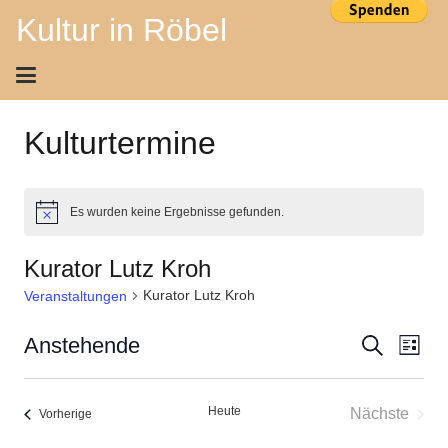
Kultur in Röbel
Kulturtermine
Es wurden keine Ergebnisse gefunden.
Hinweis
Kurator Lutz Kroh
Kurator Lutz Kroh
Veranstaltungen
Ver
Veran
Anstehende
Suche
Liste
Ans
Datum
Suche
wählen.
Nav
Heute
Nächste
Veranstaltungen
Vorherige
und
Veransta