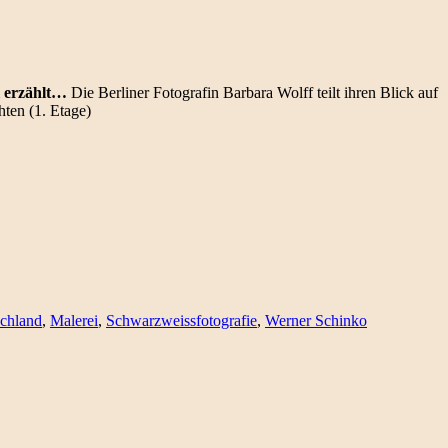
 erzählt…
Die Berliner Fotografin Barbara Wolff teilt ihren Blick auf
ten (1. Etage)
chland
,
Malerei
,
Schwarzweissfotografie
,
Werner Schinko