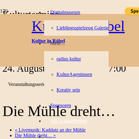
Kulturtermine
Digitalmuseum
Kultur in Röbel
Lieblingsspielzeug Galerie
« Alle Veranstaltungen
Kultur in Röbel
Mehr…
Diese Veranstaltung hat bereits stattgefunden.
radius kultur
24. August 2025, 11:00
-
17:00
KulturAgentinnen
Veranstaltungsserie
(Alle ansehen)
Kreativ sein
Sponsoren
Die Mühle dreht…
Alle Kulturtermine
«
Livemusik: Kaddatz an der Mühle
Die Mühle dreht…
»