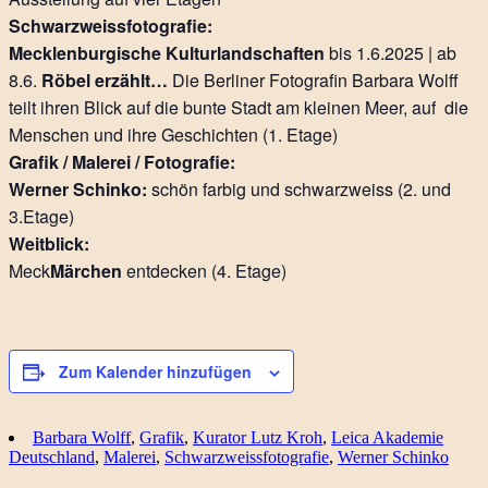
Schwarzweissfotografie:
Mecklenburgische Kulturlandschaften
bis 1.6.2025 | ab
8.6.
Röbel erzählt…
Die Berliner Fotografin Barbara Wolff
teilt ihren Blick auf die bunte Stadt am kleinen Meer, auf die
Menschen und ihre Geschichten (1. Etage)
Grafik / Malerei / Fotografie:
Werner Schinko:
schön farbig und schwarzweiss (2. und
3.Etage)
Weitblick:
Meck
Märchen
entdecken (4. Etage)
Zum Kalender hinzufügen
Barbara Wolff
,
Grafik
,
Kurator Lutz Kroh
,
Leica Akademie
Deutschland
,
Malerei
,
Schwarzweissfotografie
,
Werner Schinko