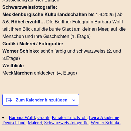
Schwarzweissfotografie:
Mecklenburgische Kulturlandschaften
bis 1.6.2025 | ab
8.6.
Röbel erzählt…
Die Berliner Fotografin Barbara Wolff
teilt ihren Blick auf die bunte Stadt am kleinen Meer, auf die
Menschen und ihre Geschichten (1. Etage)
Grafik / Malerei / Fotografie:
Werner Schinko:
schön farbig und schwarzweiss (2. und
3.Etage)
Weitblick:
Meck
Märchen
entdecken (4. Etage)
Zum Kalender hinzufügen
Barbara Wolff
,
Grafik
,
Kurator Lutz Kroh
,
Leica Akademie
Deutschland
,
Malerei
,
Schwarzweissfotografie
,
Werner Schinko