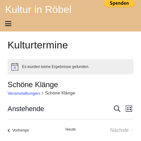
Kultur in Röbel
Kulturtermine
Es wurden keine Ergebnisse gefunden.
Hinweis
Schöne Klänge
Schöne Klänge
Veranstaltungen
Ver
Veran
Anstehende
Suche
Liste
Ans
Datum
Suche
wählen.
Nav
Heute
Nächste
Veranstaltungen
Vorherige
und
Veransta