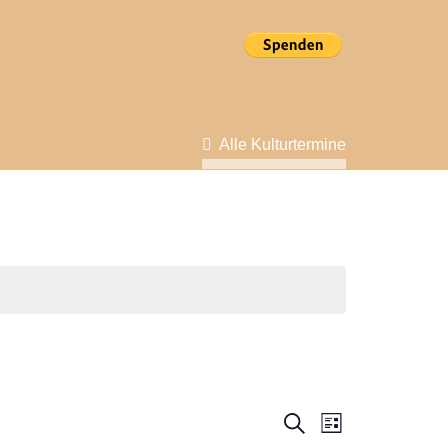
Alle Kulturtermine
Veranstal
Veranstalt
Suche
Liste