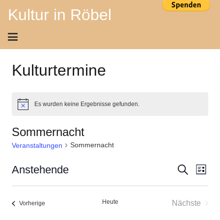
Kultur in Röbel
Kulturtermine
Es wurden keine Ergebnisse gefunden.
Hinweis
Sommernacht
Sommernacht
Veranstaltungen
Ver
Veran
Anstehende
Suche
Liste
Ans
Datum
Suche
wählen.
Nav
Heute
Nächste
Veranstaltungen
Vorherige
und
Veransta