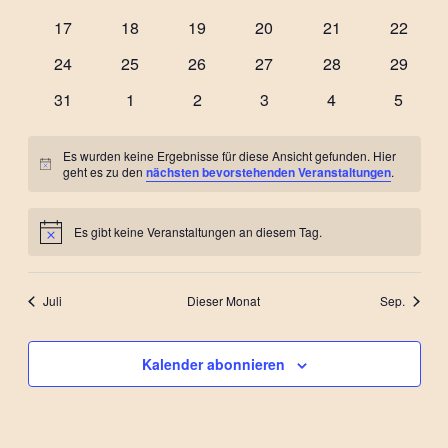
Veranstaltungen
Veranstaltungen
Veranstaltungen
Veranstaltungen
Veranstaltungen
Veranst
0
0
0
0
0
0
17
18
19
20
21
22
Veranstaltungen
Veranstaltungen
Veranstaltungen
Veranstaltungen
Veranstaltungen
Veranst
0
0
0
0
0
0
24
25
26
27
28
29
Veranstaltungen
Veranstaltungen
Veranstaltungen
Veranstaltungen
Veranstaltungen
Veranst
0
0
0
0
0
0
31
1
2
3
4
5
Veranstaltungen
Veranstaltungen
Veranstaltungen
Veranstaltungen
Veranstaltungen
Veranst
Es wurden keine Ergebnisse für diese Ansicht gefunden. Hier
Hinweis
geht es zu den
nächsten bevorstehenden Veranstaltungen
.
Es gibt keine Veranstaltungen an diesem Tag.
Hinweis
Juli
Dieser Monat
Sep.
Kalender abonnieren