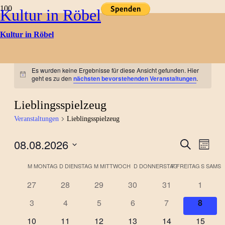
Kultur in Röbel
Kultur in Röbel
Kulturtermine
Es wurden keine Ergebnisse für diese Ansicht gefunden. Hier
Hinweis
geht es zu den
nächsten bevorstehenden Veranstaltungen
.
Lieblingsspielzeug
Veranstaltungen
Lieblingsspielzeug
08.08.2026
Verans
Ver
Suche
Monat
Datum
Ans
Suche
Kalender
wählen.
M
MONTAG
D
DIENSTAG
M
MITTWOCH
D
DONNERSTAG
F
FREITAG
S
SAMST
Nav
und
0
0
0
0
0
0
27
28
29
30
31
1
von
Veranstaltungen
Veranstaltungen
Veranstaltungen
Veranstaltungen
Veranstaltungen
Veranst
Ansich
0
0
0
0
0
0
3
4
5
6
7
8
Veranstaltungen
Veranstaltungen
Veranstaltungen
Veranstaltungen
Veranstaltungen
Veranstaltungen
Verans
Naviga
0
0
0
0
0
0
10
11
12
13
14
15