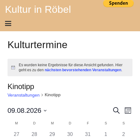
Kultur in Röbel
Kulturtermine
Es wurden keine Ergebnisse für diese Ansicht gefunden. Hier
Hinweis
geht es zu den
nächsten bevorstehenden Veranstaltungen
.
Kinotipp
Kinotipp
Veranstaltungen
Ver
Veran
09.08.2026
Suche
Monat
Ans
Datum
Suche
Kalender
M
MONTAG
D
DIENSTAG
M
MITTWOCH
D
DONNERSTAG
F
FREITAG
S
SAMSTAG
S
SONNTA
wählen.
Nav
und
0
0
0
0
0
0
0
27
28
29
30
31
1
2
von