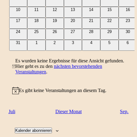
Naviga
Veranstaltungen
Veranstaltungen
Veranstaltungen
Veranstaltungen
Veranstaltungen
Veranstaltungen
Veran
0
0
0
0
0
0
0
10
11
12
13
14
15
16
Veranstaltungen
Veranstaltungen
Veranstaltungen
Veranstaltungen
Veranstaltungen
Veranstaltungen
Verans
0
0
0
0
0
0
0
17
18
19
20
21
22
23
Veranstaltungen
Veranstaltungen
Veranstaltungen
Veranstaltungen
Veranstaltungen
Veranstaltungen
Verans
0
0
0
0
0
0
0
24
25
26
27
28
29
30
Veranstaltungen
Veranstaltungen
Veranstaltungen
Veranstaltungen
Veranstaltungen
Veranstaltungen
Verans
0
0
0
0
0
0
0
31
1
2
3
4
5
6
Veranstaltungen
Veranstaltungen
Veranstaltungen
Veranstaltungen
Veranstaltungen
Veranstaltungen
Veran
Es wurden keine Ergebnisse für diese Ansicht gefunden.
Hier geht es zu den
nächsten bevorstehenden
Hinweis
Veranstaltungen
.
Es gibt keine Veranstaltungen an diesem Tag.
Hinweis
Juli
Dieser Monat
Sep.
Kalender abonnieren