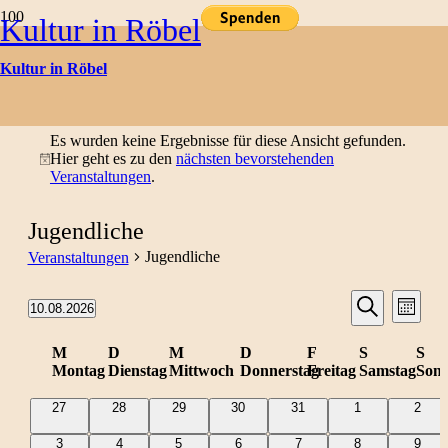
Kultur in Röbel
Kultur in Röbel
Kulturtermine
Es wurden keine Ergebnisse für diese Ansicht gefunden.
Hier geht es zu den
nächsten bevorstehenden
Hinweis
Veranstaltungen
.
Jugendliche
Jugendliche
Veranstaltungen
Veranst
Ver
10.08.2026
Monat
Datum
Suche
Ans
Suche
wählen.
Kalender
M
D
M
D
F
S
S
Nav
Montag
Dienstag
Mittwoch
Donnerstag
Freitag
Samstag
Sonn
und
von
0
0
0
0
0
0
0
27
28
29
30
31
1
2
Ansicht
Veranstaltungen
Veranstaltungen
Veranstaltungen
Veranstaltungen
Veranstaltungen
Veranstaltungen
Veran
Veranstaltungen
0
0
0
0
0
0
0
3
4
5
6
7
8
9