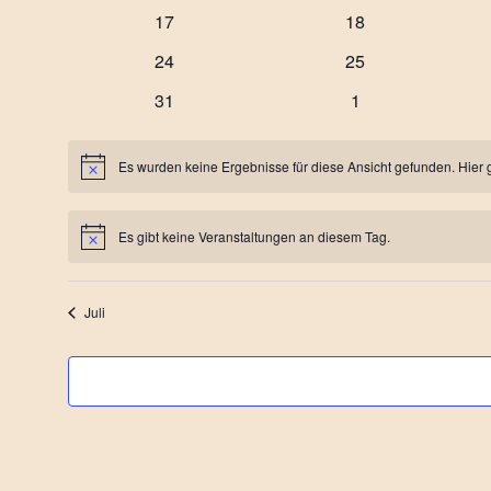
Veranstaltungen
Veranstaltungen
0
0
17
18
Veranstaltungen
Veranstaltungen
0
0
24
25
Veranstaltungen
Veranstaltungen
0
0
31
1
Veranstaltungen
Veranstaltungen
Es wurden keine Ergebnisse für diese Ansicht gefunden. Hier 
Hinweis
Es gibt keine Veranstaltungen an diesem Tag.
Hinweis
Juli