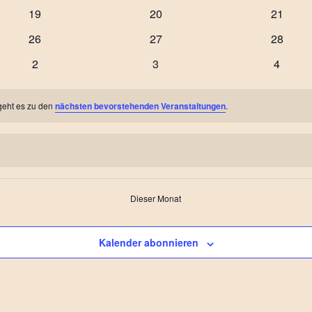
Veranstaltungen
Veranstaltungen
Veranst
0
0
0
19
20
21
Veranstaltungen
Veranstaltungen
Veranst
0
0
0
26
27
28
Veranstaltungen
Veranstaltungen
Veranst
0
0
0
2
3
4
Veranstaltungen
Veranstaltungen
Veranst
geht es zu den
nächsten bevorstehenden Veranstaltungen
.
Dieser Monat
Kalender abonnieren