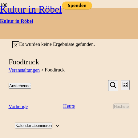
Kultur in Röbel
Kultur in Röbel
Kulturtermine
Es wurden keine Ergebnisse gefunden.
Hinweis
Foodtruck
Foodtruck
Veranstaltungen
Veranst
Ver
Anstehende
Liste
Datum
Suche
Ans
Suche
wählen.
Nav
Veranstaltungen
Heute
und
Vorherige
Nächste
Veransta
Ansicht
Kalender abonnieren
Naviga