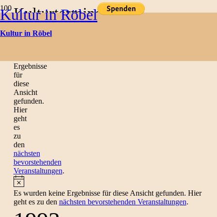
Kulturtermine
Kultur in Röbel
Kultur in Röbel
Hinweis
Es
wurden
keine
Ergebnisse
für
diese
Ansicht
gefunden.
Hier
geht
es
zu
den
nächsten
bevorstehenden
Veranstaltungen
.
Hinweis
Es wurden keine Ergebnisse für diese Ansicht gefunden. Hier
geht es zu den
nächsten bevorstehenden Veranstaltungen
.