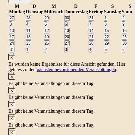
Kalender
M
D
M
D
F
S
S
Montag
Dienstag
Mittwoch
Donnerstag
Freitag
Samstag
Sonnt
von
0
0
0
0
0
0
0
27
28
29
30
31
1
2
Veranstaltungen
Veranstaltungen
Veranstaltungen
Veranstaltungen
Veranstaltungen
Veranstaltungen
Veranst
0
0
0
0
0
0
0
3
4
5
6
7
8
9
Veranstaltungen
Veranstaltungen
Veranstaltungen
Veranstaltungen
Veranstaltungen
Veranstaltungen
Veranstaltungen
Veranst
0
0
0
0
0
0
0
10
11
12
13
14
15
16
Veranstaltungen
Veranstaltungen
Veranstaltungen
Veranstaltungen
Veranstaltungen
Veranstaltungen
Veranst
0
0
0
0
0
0
0
17
18
19
20
21
22
23
Veranstaltungen
Veranstaltungen
Veranstaltungen
Veranstaltungen
Veranstaltungen
Veranstaltungen
Veranst
0
0
0
0
0
0
0
24
25
26
27
28
29
30
Veranstaltungen
Veranstaltungen
Veranstaltungen
Veranstaltungen
Veranstaltungen
Veranstaltungen
Veranst
0
0
0
0
0
0
0
31
1
2
3
4
5
6
Veranstaltungen
Veranstaltungen
Veranstaltungen
Veranstaltungen
Veranstaltungen
Veranstaltungen
Veranst
Hinweis
Es wurden keine Ergebnisse für diese Ansicht gefunden. Hier
geht es zu den
nächsten bevorstehenden Veranstaltungen
.
Hinweis
Es gibt keine Veranstaltungen an diesem Tag.
Hinweis
Es gibt keine Veranstaltungen an diesem Tag.
Hinweis
Es gibt keine Veranstaltungen an diesem Tag.
Hinweis
Es gibt keine Veranstaltungen an diesem Tag.
Hinweis