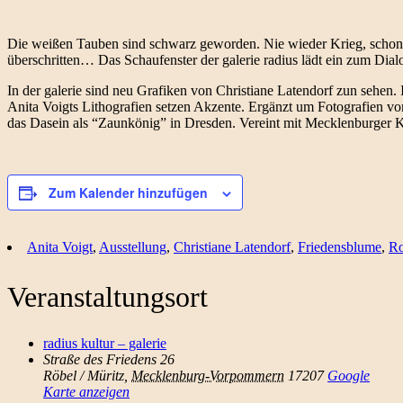
Die weißen Tauben sind schwarz geworden. Nie wieder Krieg, schon g
überschritten… Das Schaufenster der galerie radius lädt ein zum Dial
In der galerie sind neu Grafiken von Christiane Latendorf zun sehen.
Anita Voigts Lithografien setzen Akzente. Ergänzt um Fotografien vo
das Dasein als “Zaunkönig” in Dresden. Vereint mit Mecklenburger Ku
Zum Kalender hinzufügen
Anita Voigt
,
Ausstellung
,
Christiane Latendorf
,
Friedensblume
,
Ro
Veranstaltungsort
radius kultur – galerie
Straße des Friedens 26
Röbel / Müritz
,
Mecklenburg-Vorpommern
17207
Google
Karte anzeigen