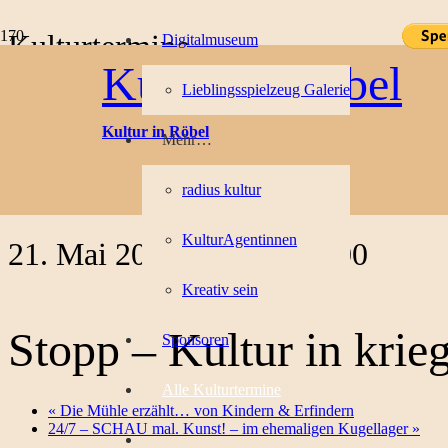
Kulturtermine
Digitalmuseum
Kultur in Röbel
Lieblingsspielzeug Galerie
« Alle Veranstaltungen
Kultur in Röbel
Mehr…
Diese Veranstaltung hat bereits stattgefunden.
radius kultur
Veranstaltungsserie:
Stopp – Kultur in kriegerischen Zeiten
KulturAgentinnen
21. Mai 2022, 14:00
-
16:00
Kreativ sein
Stopp – Kultur in krie
Sponsoren
Alle Kulturtermine
«
Die Mühle erzählt… von Kindern & Erfindern
24/7 – SCHAU mal. Kunst! – im ehemaligen Kugellager
»