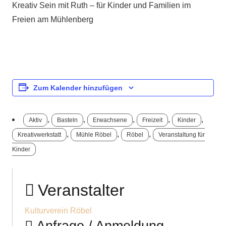
Kreativ Sein mit Ruth – für Kinder und Familien im
Freien am Mühlenberg
Zum Kalender hinzufügen
,
,
,
,
,
Aktiv
Basteln
Erwachsene
Freizeit
Kinder
,
,
,
Kreativwerkstatt
Mühle Röbel
Röbel
Veranstaltung für
Kinder
Veranstalter
Kulturverein Röbel
Anfrage / Anmeldung