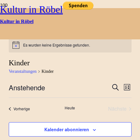
Kultur in Röbel
Kultur in Röbel
Kulturtermine
Es wurden keine Ergebnisse gefunden.
Hinweis
Kinder
Veranstaltungen
Kinder
Anstehende
Verans
Ver
Suche
Liste
Datum
Ans
Suche
wählen.
Nav
Heute
Nächste
Veranstaltungen
Vorherige
und
Veranstal
Ansich
Kalender abonnieren
Naviga