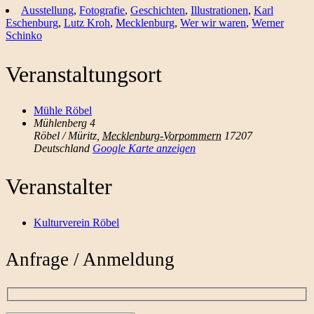
Ausstellung
,
Fotografie
,
Geschichten
,
Illustrationen
,
Karl
Eschenburg
,
Lutz Kroh
,
Mecklenburg
,
Wer wir waren
,
Werner
Schinko
Veranstaltungsort
Mühle Röbel
Mühlenberg 4
Röbel / Müritz
,
Mecklenburg-Vorpommern
17207
Deutschland
Google Karte anzeigen
Veranstalter
Kulturverein Röbel
Anfrage / Anmeldung