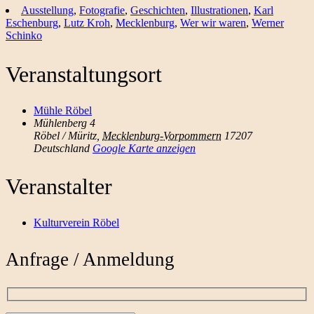
Ausstellung
,
Fotografie
,
Geschichten
,
Illustrationen
,
Karl
Eschenburg
,
Lutz Kroh
,
Mecklenburg
,
Wer wir waren
,
Werner
Schinko
Veranstaltungsort
Mühle Röbel
Mühlenberg 4
Röbel / Müritz
,
Mecklenburg-Vorpommern
17207
Deutschland
Google Karte anzeigen
Veranstalter
Kulturverein Röbel
Anfrage / Anmeldung