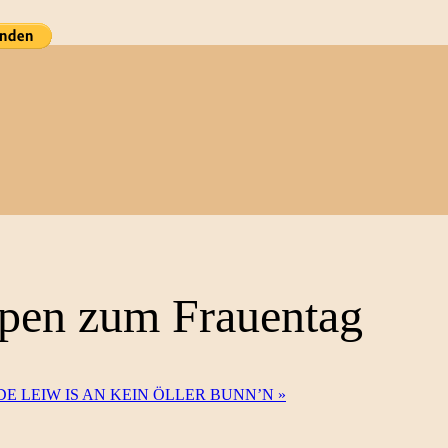
ppen zum Frauentag
iothek: DE LEIW IS AN KEIN ÖLLER BUNN’N
»