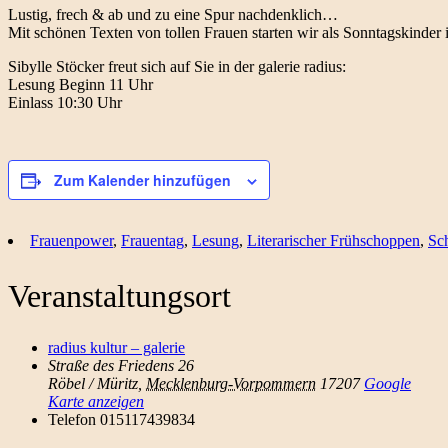
Lustig, frech & ab und zu eine Spur nachdenklich…
Mit schönen Texten von tollen Frauen starten wir als Sonntagskinder 
Sibylle Stöcker freut sich auf Sie in der galerie radius:
Lesung Beginn 11 Uhr
Einlass 10:30 Uhr
Zum Kalender hinzufügen
Frauenpower
,
Frauentag
,
Lesung
,
Literarischer Frühschoppen
,
Sc
Veranstaltungsort
radius kultur – galerie
Straße des Friedens 26
Röbel / Müritz
,
Mecklenburg-Vorpommern
17207
Google
Karte anzeigen
Telefon
015117439834