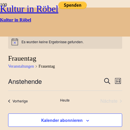
Kultur in Röbel
Kultur in Röbel
Kulturtermine
Es wurden keine Ergebnisse gefunden.
Hinweis
Frauentag
Veranstaltungen
Frauentag
Anstehende
Verans
Ver
Suche
Liste
Datum
Ans
Suche
wählen.
Nav
Heute
Nächste
Veranstaltungen
Vorherige
und
Veranstal
Ansich
Kalender abonnieren
Naviga