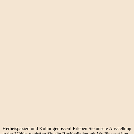
Herbeispaziert und Kultur genossen! Erleben Sie unsere Ausstellung
in der Mühle, genießen Sie alte Rockballaden mit Mr. Pleasant live