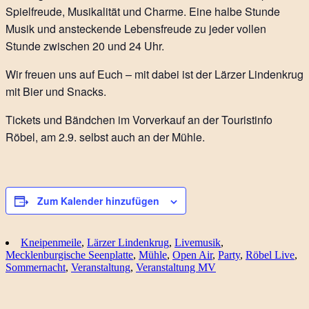
Spielfreude, Musikalität und Charme. Eine halbe Stunde
Musik und ansteckende Lebensfreude zu jeder vollen
Stunde zwischen 20 und 24 Uhr.
Wir freuen uns auf Euch – mit dabei ist der Lärzer Lindenkrug
mit Bier und Snacks.
Tickets und Bändchen im Vorverkauf an der Touristinfo
Röbel, am 2.9. selbst auch an der Mühle.
Zum Kalender hinzufügen
Kneipenmeile
,
Lärzer Lindenkrug
,
Livemusik
,
Mecklenburgische Seenplatte
,
Mühle
,
Open Air
,
Party
,
Röbel Live
,
Sommernacht
,
Veranstaltung
,
Veranstaltung MV