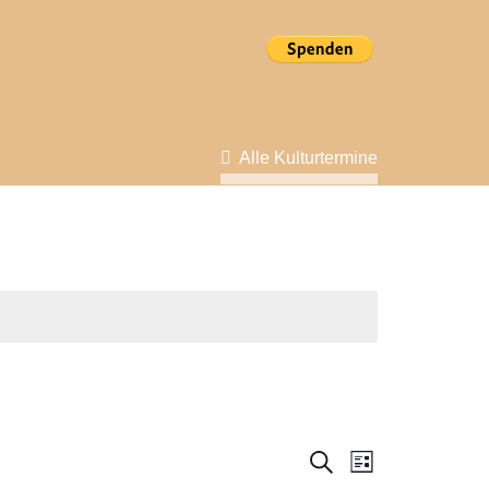
Alle Kulturtermine
Veranstal
Veranstalt
Suche
Liste