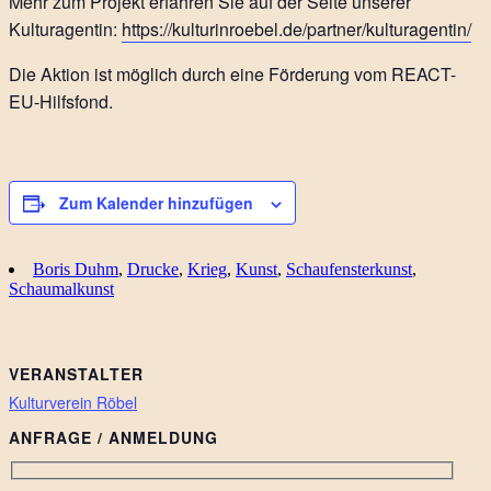
Mehr zum Projekt erfahren Sie auf der Seite unserer
Kulturagentin:
https://kulturinroebel.de/partner/kulturagentin/
Die Aktion ist möglich durch eine Förderung vom REACT-
EU-Hilfsfond.
Zum Kalender hinzufügen
Boris Duhm
,
Drucke
,
Krieg
,
Kunst
,
Schaufensterkunst
,
Schaumalkunst
VERANSTALTER
Kulturverein Röbel
ANFRAGE / ANMELDUNG