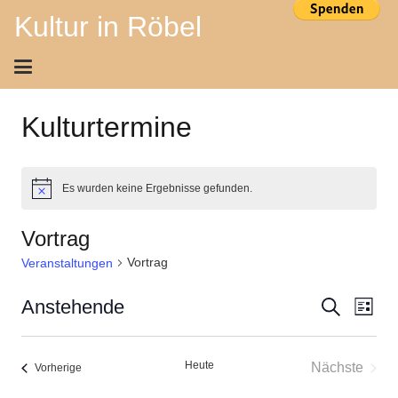
Kultur in Röbel
Kulturtermine
Es wurden keine Ergebnisse gefunden.
Hinweis
Vortrag
Vortrag
Veranstaltungen
Ver
Veran
Anstehende
Suche
Liste
Ans
Datum
Suche
wählen.
Nav
Heute
Nächste
Veranstaltungen
Vorherige
und
Veransta