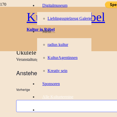
Digitalmuseum
Kultur in Röbel
Lieblingsspielzeug Galerie
Kulturtermine
Kultur in Röbel
Mehr…
Es wurden keine Ergebnisse gefunden.
Hinweis
radius kultur
Ukulele
KulturAgentinnen
Veranstaltungen
Ukulele
Kreativ sein
Anstehende
Datum
Sponsoren
wählen.
Veranstaltungen
Vorherige
Alle Kulturtermine