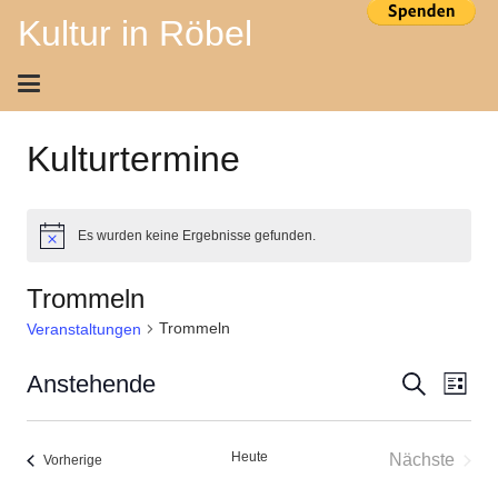
Kultur in Röbel
Kulturtermine
Es wurden keine Ergebnisse gefunden.
Hinweis
Trommeln
Trommeln
Veranstaltungen
Ver
Veran
Anstehende
Suche
Liste
Ans
Datum
Suche
wählen.
Nav
Heute
Nächste
Veranstaltungen
Vorherige
und
Veransta