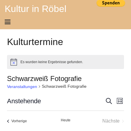
Kultur in Röbel
Kulturtermine
Es wurden keine Ergebnisse gefunden.
Hinweis
Schwarzweiß Fotografie
Schwarzweiß Fotografie
Veranstaltungen
Ver
Veran
Anstehende
Suche
Liste
Ans
Datum
Suche
wählen.
Nav
Heute
Nächste
Veranstaltungen
Vorherige
und
Veransta