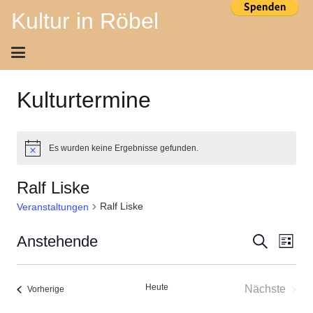
Kultur in Röbel
Kulturtermine
Es wurden keine Ergebnisse gefunden.
Hinweis
Ralf Liske
Ralf Liske
Veranstaltungen
Ver
Veran
Anstehende
Suche
Liste
Ans
Datum
Suche
wählen.
Nav
Heute
Nächste
Veranstaltungen
Vorherige
und
Veransta