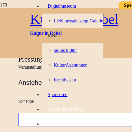
Digitalmuseum
Kultur in Röbel
Lieblingsspielzeug Galerie
Kulturtermine
Kultur in Röbel
Mehr…
Es wurden keine Ergebnisse gefunden.
Hinweis
radius kultur
Pressung
KulturAgentinnen
Veranstaltungen
Pressung
Kreativ sein
Anstehende
Datum
Sponsoren
wählen.
Veranstaltungen
Vorherige
Alle Kulturtermine