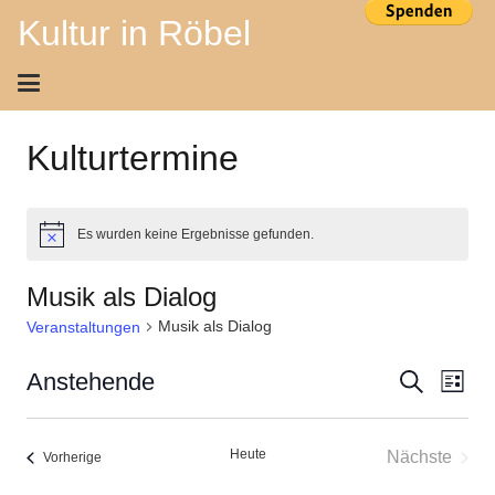
Kultur in Röbel
Kulturtermine
Es wurden keine Ergebnisse gefunden.
Hinweis
Musik als Dialog
Musik als Dialog
Veranstaltungen
Ver
Veran
Anstehende
Suche
Liste
Ans
Datum
Suche
wählen.
Nav
Heute
Nächste
Veranstaltungen
Vorherige
und
Veransta