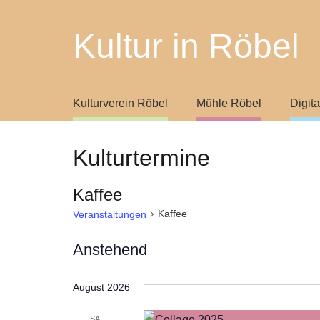
Kultur in Röbel
Kulturverein Röbel
Mühle Röbel
Digit
Kulturtermine
Kaffee
Kaffee
Veranstaltungen
Anstehend
Datum
August 2026
wählen.
SA.