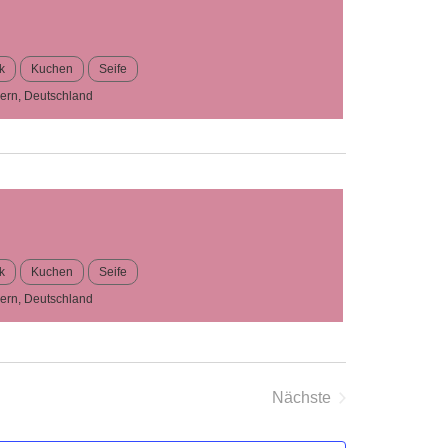
Ansichten,
Navigation
k
Kuchen
Seife
ern, Deutschland
k
Kuchen
Seife
ern, Deutschland
Nächste
Veranstaltungen