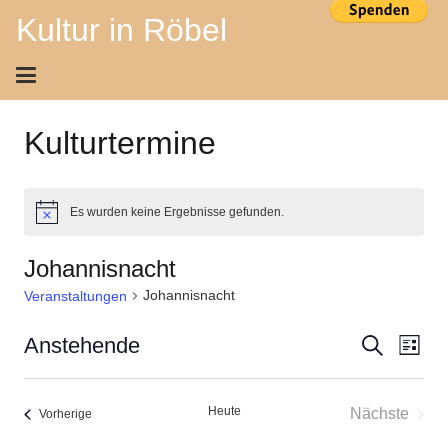
Kultur in Röbel
Kulturtermine
Es wurden keine Ergebnisse gefunden.
Hinweis
Johannisnacht
Johannisnacht
Veranstaltungen
Ver
Veran
Anstehende
Suche
Liste
Ans
Datum
Suche
wählen.
Nav
Heute
Nächste
Veranstaltungen
Vorherige
und
Veransta