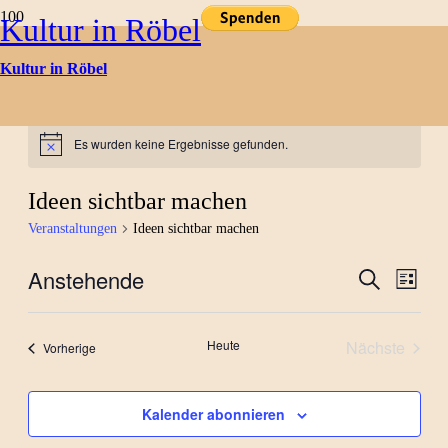
Kultur in Röbel
Kultur in Röbel
Kulturtermine
Es wurden keine Ergebnisse gefunden.
Hinweis
Ideen sichtbar machen
Veranstaltungen
Ideen sichtbar machen
Anstehende
Verans
Ver
Suche
Liste
Datum
Ans
Suche
wählen.
Nav
Heute
Nächste
Veranstaltungen
Vorherige
und
Veranstal
Ansich
Kalender abonnieren
Naviga