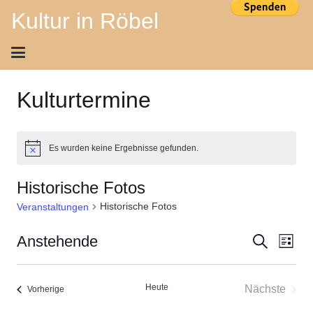
Kultur in Röbel
Kulturtermine
Es wurden keine Ergebnisse gefunden.
Hinweis
Historische Fotos
Historische Fotos
Veranstaltungen
Ver
Veran
Anstehende
Suche
Liste
Ans
Datum
Suche
wählen.
Nav
Heute
Nächste
Veranstaltungen
Vorherige
und
Veransta