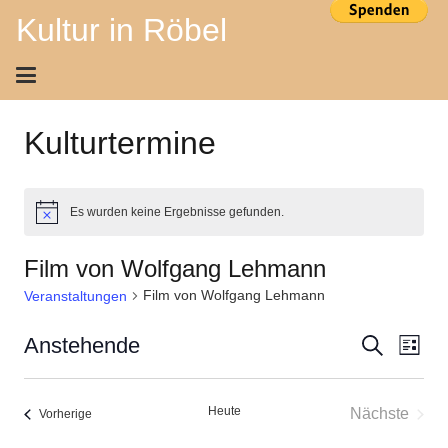
Kultur in Röbel
Kulturtermine
Es wurden keine Ergebnisse gefunden.
Hinweis
Film von Wolfgang Lehmann
Film von Wolfgang Lehmann
Veranstaltungen
Ver
Veran
Anstehende
Suche
Liste
Ans
Datum
Suche
wählen.
Nav
Heute
Nächste
Veranstaltungen
Vorherige
und
Veransta