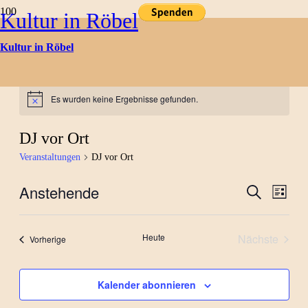
Kultur in Röbel
Kultur in Röbel
Kulturtermine
Es wurden keine Ergebnisse gefunden.
Hinweis
DJ vor Ort
Veranstaltungen
DJ vor Ort
Anstehende
Verans
Ver
Suche
Liste
Datum
Ans
Suche
wählen.
Nav
Heute
Nächste
Veranstaltungen
Vorherige
und
Veranstal
Ansich
Kalender abonnieren
Naviga