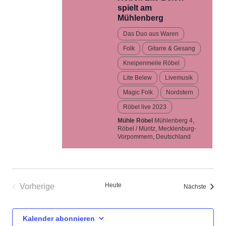
spielt am
Mühlenberg
Das Duo aus Waren
Folk
Gitarre & Gesang
Kneipenmeile Röbel
Lite Belew
Livemusik
Magic Folk
Nordstern
Röbel live 2023
Mühle Röbel
Mühlenberg 4,
Röbel / Müritz, Mecklenburg-
Vorpommern, Deutschland
Heute
Vorherige
Verans
Nächste
Veranstaltungen
Kalender abonnieren