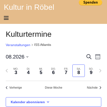
Kultur in Röbel
Kulturtermine
ISS Atlantis
Veranstaltungen
Ver
Veran
08.2026
Suche
Woche
Ans
Datum
Suche
Vorherige
Näch
MO.
DI.
MI.
DO.
FR.
SA.
SO.
auswählen.
Nav
3
4
5
6
7
8
9
und
Woche
Woch
Ansich
Vorherige
Diese Woche
Nächste
Navig
Kalender abonnieren