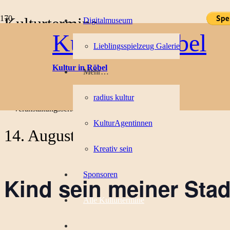
Kulturtermine
Digitalmuseum
Kultur in Röbel
Lieblingsspielzeug Galerie
« Alle Veranstaltungen
Kultur in Röbel
Mehr…
Diese Veranstaltung hat bereits stattgefunden.
radius kultur
Veranstaltungsserie:
Kind sein meiner Stadt
KulturAgentinnen
14. August 2021
Kreativ sein
Sponsoren
Kind sein meiner Stad
Alle Kulturtermine